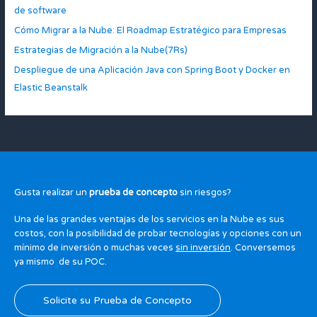
de software
Cómo Migrar a la Nube: El Roadmap Estratégico para Empresas
Estrategias de Migración a la Nube(7Rs)
Despliegue de una Aplicación Java con Spring Boot y Docker en
Elastic Beanstalk
Gusta realizar un
prueba de concepto
sin riesgos?
Una de las grandes ventajas de los servicios en la Nube es sus
costos, con la posibilidad de probar tecnologías y opciones con un
mínimo de inversión o muchas veces
sin inversión
. Conversemos
ya mismo de su POC.
Solicite su Prueba de Concepto