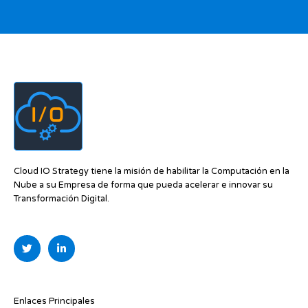
Cloud IO Strategy tiene la misión de habilitar la Computación en la
Nube a su Empresa de forma que pueda acelerar e innovar su
Transformación Digital.
T
L
w
i
i
n
t
k
t
e
e
d
r
i
Enlaces Principales