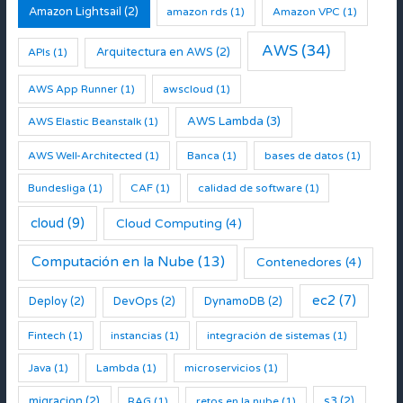
Amazon Lightsail
(2)
amazon rds
(1)
Amazon VPC
(1)
AWS
(34)
Arquitectura en AWS
(2)
APIs
(1)
AWS App Runner
(1)
awscloud
(1)
AWS Lambda
(3)
AWS Elastic Beanstalk
(1)
AWS Well-Architected
(1)
Banca
(1)
bases de datos
(1)
Bundesliga
(1)
CAF
(1)
calidad de software
(1)
cloud
(9)
Cloud Computing
(4)
Computación en la Nube
(13)
Contenedores
(4)
ec2
(7)
Deploy
(2)
DevOps
(2)
DynamoDB
(2)
Fintech
(1)
instancias
(1)
integración de sistemas
(1)
Java
(1)
Lambda
(1)
microservicios
(1)
migracion
(2)
s3
(2)
RAG
(1)
retos en la nube
(1)