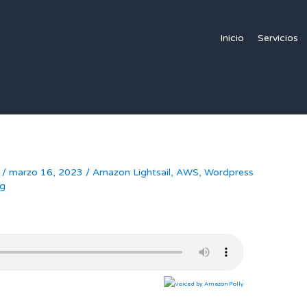
Inicio
Servicios
/
marzo 16, 2023
/
Amazon Lightsail
,
AWS
,
Wordpress
ng