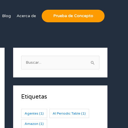
Blog
Acerca de
Prueba de Concepto
B
u
s
c
a
Etiquetas
r
:
Agentes
(1)
AI Periodic Table
(1)
Amazon
(1)