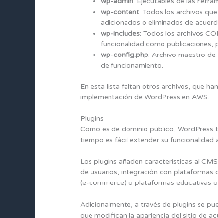
wp-admin
: Ejecutables de las herra
wp-content
: Todos los archivos q
adicionados o eliminados de acuerd
wp-includes
: Todos los archivos COR
funcionalidad como publicaciones, p
wp-config.php
: Archivo maestro de 
de funcionamiento.
En esta lista faltan otros archivos, que h
implementación de WordPress en AWS.
Plugins
Como es de dominio público, WordPress tr
tiempo es fácil extender su funcionalidad a
Los plugins añaden características al CM
de usuarios, integración con plataformas d
(e-commerce) o plataformas educativas on
Adicionalmente, a través de plugins se pue
que modifican la apariencia del sitio de ac