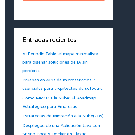
Entradas recientes
AI Periodic Table: el mapa minimalista
para diseñar soluciones de IA sin
perderte
Pruebas en APIs de microservicios: 5
esenciales para arquitectos de software
Cómo Migrar a la Nube: El Roadmap
Estratégico para Empresas
Estrategias de Migración a la Nube(7Rs)
Despliegue de una Aplicación Java con
Spring Boot y Docker en Elastic