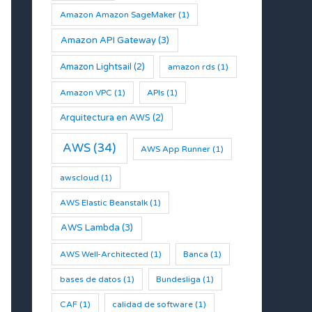
Amazon Amazon SageMaker
(1)
Amazon API Gateway
(3)
Amazon Lightsail
(2)
amazon rds
(1)
Amazon VPC
(1)
APIs
(1)
Arquitectura en AWS
(2)
AWS
(34)
AWS App Runner
(1)
awscloud
(1)
AWS Elastic Beanstalk
(1)
AWS Lambda
(3)
AWS Well-Architected
(1)
Banca
(1)
bases de datos
(1)
Bundesliga
(1)
CAF
(1)
calidad de software
(1)