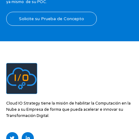
ya mismo de su POC.
Solicite su Prueba de Concepto
Cloud IO Strategy tiene la misión de habilitar la Computación en la
Nube a su Empresa de forma que pueda acelerar e innovar su
Transformación Digital.
T
L
w
i