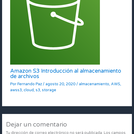
Amazon S3 Introducción al almacenamiento
de archivos
Por
Fernando Paz
/
agosto 20, 2020
/
almacenamiento
,
AWS
,
awss3
,
cloud
,
s3
,
storage
Dejar un comentario
Tu dirección de correo electrónico no será publicada.
Los campos