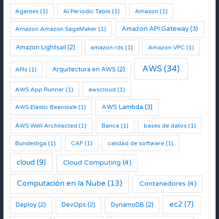
:
Agentes
(1)
AI Periodic Table
(1)
Amazon
(1)
Amazon API Gateway
(3)
Amazon Amazon SageMaker
(1)
Amazon Lightsail
(2)
amazon rds
(1)
Amazon VPC
(1)
AWS
(34)
Arquitectura en AWS
(2)
APIs
(1)
AWS App Runner
(1)
awscloud
(1)
AWS Lambda
(3)
AWS Elastic Beanstalk
(1)
AWS Well-Architected
(1)
Banca
(1)
bases de datos
(1)
Bundesliga
(1)
CAF
(1)
calidad de software
(1)
cloud
(9)
Cloud Computing
(4)
Computación en la Nube
(13)
Contenedores
(4)
ec2
(7)
Deploy
(2)
DevOps
(2)
DynamoDB
(2)