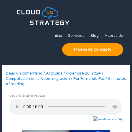
Ir
al
contenido
Inicio
Servicios
Blog
Acerca de
Prueba de Concepto
Dejar un comentario
/
Artículos
/
diciembre 26, 2024
/
Computación en la Nube
,
migracion
/ Por
Fernando Paz
/
6 minutes
of reading
Cloud IO Enabler Podcast