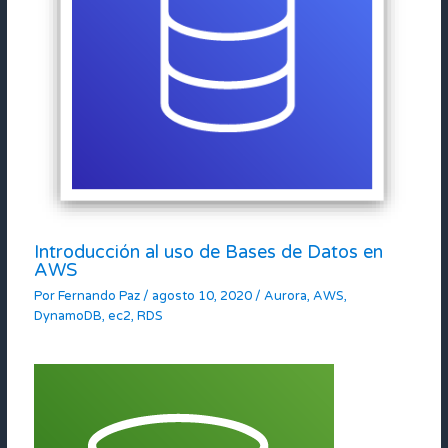
Introducción al uso de Bases de Datos en
AWS
Por
Fernando Paz
/
agosto 10, 2020
/
Aurora
,
AWS
,
DynamoDB
,
ec2
,
RDS