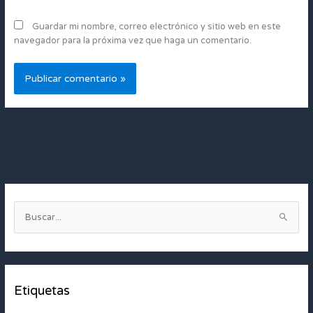
Guardar mi nombre, correo electrónico y sitio web en este
navegador para la próxima vez que haga un comentario.
B
u
s
c
Etiquetas
a
r