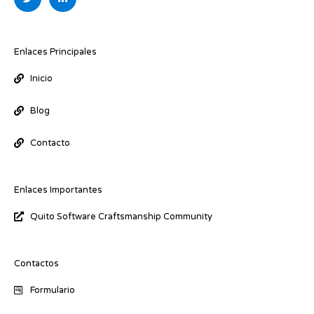
i
n
t
k
t
e
e
d
r
i
Enlaces Principales
n
-
Inicio
i
n
Blog
Contacto
Enlaces Importantes
Quito Software Craftsmanship Community
Contactos
Formulario