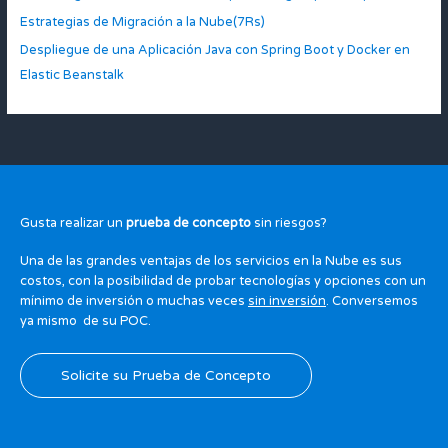
Estrategias de Migración a la Nube(7Rs)
Despliegue de una Aplicación Java con Spring Boot y Docker en
Elastic Beanstalk
Gusta realizar un
prueba de concepto
sin riesgos?
Una de las grandes ventajas de los servicios en la Nube es sus
costos, con la posibilidad de probar tecnologías y opciones con un
mínimo de inversión o muchas veces
sin inversión
. Conversemos
ya mismo de su POC.
Solicite su Prueba de Concepto