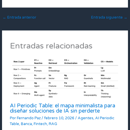
←
Entrada anterior
Entrada siguiente
→
Entradas relacionadas
AI Periodic Table: el mapa minimalista para
diseñar soluciones de IA sin perderte
Por
Fernando Paz
/
febrero 10, 2026
/
Agentes
,
AI Periodic
Table
,
Banca
,
Fintech
,
RAG