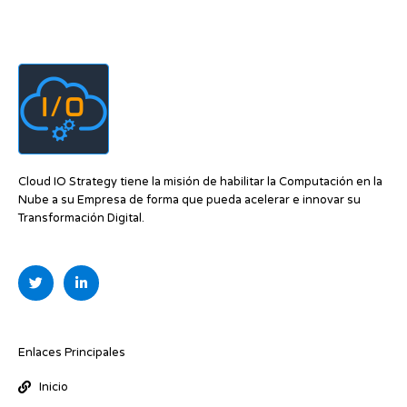
Cloud IO Strategy tiene la misión de habilitar la Computación en la
Nube a su Empresa de forma que pueda acelerar e innovar su
Transformación Digital.
T
L
w
i
i
n
t
k
t
e
e
d
r
i
Enlaces Principales
n
-
Inicio
i