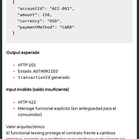
{

  "accountId": "ACC-001",

  "amount": 150,

  "currency": "USD",

  "paymentMethod": "CARD"

}
Output esperado
HTTP 201
Estado:
AUTHORIZED
transactionId
generado
Input inválido (saldo insuficiente)
HTTP 422
Mensaje funcional explícito (sin ambigüedad para el
consumidor)
Valor arquitectónico
El functional testing protege el contrato frente a cambios