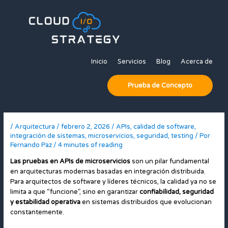
Ir
al
contenido
Inicio
Servicios
Blog
Acerca de
Prueba de Concepto
/
Arquitectura
/
febrero 2, 2026
/
APIs
,
calidad de software
,
integración de sistemas
,
microservicios
,
seguridad
,
testing
/ Por
Fernando Paz
/
4 minutes of reading
Las pruebas en APIs de microservicios
son un pilar fundamental
en arquitecturas modernas basadas en integración distribuida.
Para arquitectos de software y líderes técnicos, la calidad ya no se
limita a que “funcione”, sino en garantizar
confiabilidad, seguridad
y estabilidad operativa
en sistemas distribuidos que evolucionan
constantemente.