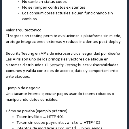
No cambian status codes
No se rompen contratos existentes
Los consumidores actuales siguen funcionando sin
cambios
Valor arquitectónico
El regression testing permite evolucionar la plataforma sin miedo,
protege integraciones externas y reduce incidentes post-deploy.
Security Testing en APIs de microservicios: seguridad por diseño
Las APIs son uno de los principales vectores de ataque en
sistemas distribuidos. El
Security Testing
busca vulnerabilidades
comunes y valida controles de acceso, datos y comportamiento
ante ataques.
Ejemplo de negocio
Un atacante intenta ejecutar pagos usando tokens robados o
manipulando datos sensibles.
Cómo se prueba (ejemplo práctico)
Token inválido → HTTP 401
Token sin scope
payments.write
→ HTTP 403
Intentos de modificar
accountId
→ bloqueados