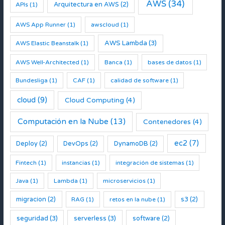
AWS
(34)
Arquitectura en AWS
(2)
APIs
(1)
AWS App Runner
(1)
awscloud
(1)
AWS Lambda
(3)
AWS Elastic Beanstalk
(1)
AWS Well-Architected
(1)
Banca
(1)
bases de datos
(1)
Bundesliga
(1)
CAF
(1)
calidad de software
(1)
cloud
(9)
Cloud Computing
(4)
Computación en la Nube
(13)
Contenedores
(4)
ec2
(7)
Deploy
(2)
DevOps
(2)
DynamoDB
(2)
Fintech
(1)
instancias
(1)
integración de sistemas
(1)
Java
(1)
Lambda
(1)
microservicios
(1)
migracion
(2)
s3
(2)
RAG
(1)
retos en la nube
(1)
seguridad
(3)
serverless
(3)
software
(2)