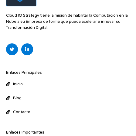
Cloud IO Strategy tiene la misión de habilitar la Computación en la
Nube a su Empresa de forma que pueda acelerar e innovar su
Transformación Digital.
T
L
w
i
i
n
t
k
t
e
e
d
r
i
Enlaces Principales
n
-
Inicio
i
n
Blog
Contacto
Enlaces Importantes