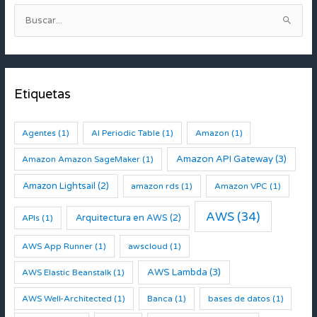
B
u
s
c
Etiquetas
a
r
:
Agentes
(1)
AI Periodic Table
(1)
Amazon
(1)
Amazon API Gateway
(3)
Amazon Amazon SageMaker
(1)
Amazon Lightsail
(2)
amazon rds
(1)
Amazon VPC
(1)
AWS
(34)
Arquitectura en AWS
(2)
APIs
(1)
AWS App Runner
(1)
awscloud
(1)
AWS Lambda
(3)
AWS Elastic Beanstalk
(1)
AWS Well-Architected
(1)
Banca
(1)
bases de datos
(1)