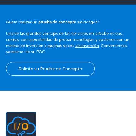
Gusta realizar un
prueba de concepto
sin riesgos?
Una de las grandes ventajas de los servicios en la Nube es sus
costos, con la posibilidad de probar tecnologías y opciones con un
mínimo de inversión o muchas veces
sin inversión
. Conversemos
ya mismo de su POC.
Solicite su Prueba de Concepto