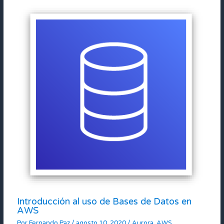
Introducción al uso de Bases de Datos en
AWS
Por
Fernando Paz
/
agosto 10, 2020
/
Aurora
,
AWS
,