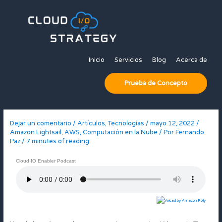
Ir
al
contenido
Inicio
Servicios
Blog
Acerca de
Prueba de Concepto
Dejar un comentario
/
Artículos
,
Tecnologías
/
mayo 12, 2022
/
Amazon Lightsail
,
AWS
,
Computación en la Nube
/ Por
Fernando
Paz
/
7 minutes of reading
Cloud IO Enabler Podcast