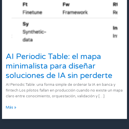
AI Periodic Table: el mapa
AI
Periodic
minimalista para diseñar
Table:
el
soluciones de IA sin perderte
mapa
minimalista
AI Periodic Table: una forma simple de ordenar la IA en banca y
para
fintech Los pilotos fallan en producción cuando no existe un mapa
diseñar
claro entre conocimiento, orquestación, validación y […]
soluciones
de
Más »
IA
sin
perderte