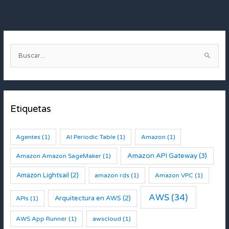
B
u
s
c
Etiquetas
a
r
:
Agentes
(1)
AI Periodic Table
(1)
Amazon
(1)
Amazon API Gateway
(3)
Amazon Amazon SageMaker
(1)
Amazon Lightsail
(2)
amazon rds
(1)
Amazon VPC
(1)
AWS
(34)
Arquitectura en AWS
(2)
APIs
(1)
AWS App Runner
(1)
awscloud
(1)