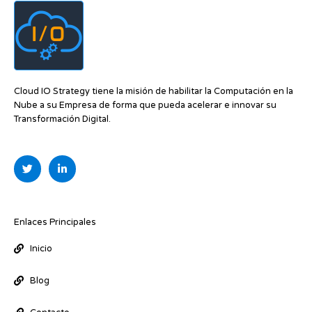
Cloud IO Strategy tiene la misión de habilitar la Computación en la
Nube a su Empresa de forma que pueda acelerar e innovar su
Transformación Digital.
T
L
w
i
i
n
t
k
t
e
e
d
r
i
Enlaces Principales
n
-
Inicio
i
n
Blog