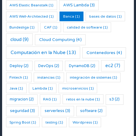
AWS Lambda
(3)
AWS Elastic Beanstalk
(1)
AWS Well-Architected
(1)
Banca
(1)
bases de datos
(1)
Bundesliga
(1)
CAF
(1)
calidad de software
(1)
cloud
(9)
Cloud Computing
(4)
Computación en la Nube
(13)
Contenedores
(4)
ec2
(7)
Deploy
(2)
DevOps
(2)
DynamoDB
(2)
Fintech
(1)
instancias
(1)
integración de sistemas
(1)
Java
(1)
Lambda
(1)
microservicios
(1)
migracion
(2)
s3
(2)
RAG
(1)
retos en la nube
(1)
seguridad
(3)
serverless
(3)
software
(2)
Spring Boot
(1)
testing
(1)
Wordpress
(1)