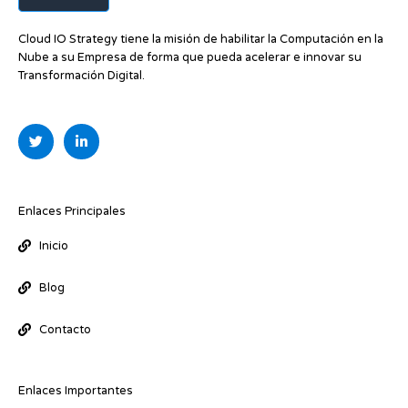
Cloud IO Strategy tiene la misión de habilitar la Computación en la
Nube a su Empresa de forma que pueda acelerar e innovar su
Transformación Digital.
T
L
w
i
i
n
t
k
t
e
e
d
r
i
Enlaces Principales
n
-
Inicio
i
n
Blog
Contacto
Enlaces Importantes