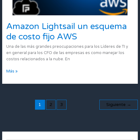
Amazon Lightsail un esquema
Amazon
Lightsail
de costo fijo AWS
un
esquema
Una de las más grandes preocupaciones para los Líderes de TI y
de
en general para los CFO de las empresas es como manejar los
costo
costos relacionados a la nube. En
fijo
AWS
Más »
1
2
3
Siguiente
→