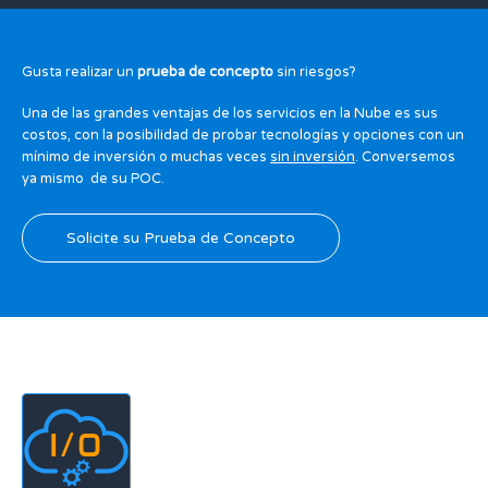
Gusta realizar un
prueba de concepto
sin riesgos?
Una de las grandes ventajas de los servicios en la Nube es sus
costos, con la posibilidad de probar tecnologías y opciones con un
mínimo de inversión o muchas veces
sin inversión
. Conversemos
ya mismo de su POC.
Solicite su Prueba de Concepto