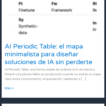
AI Periodic Table: el mapa
AI
Periodic
minimalista para diseñar
Table:
el
soluciones de IA sin perderte
mapa
minimalista
AI Periodic Table: una forma simple de ordenar la IA en banca y
para
fintech Los pilotos fallan en producción cuando no existe un mapa
diseñar
claro entre conocimiento, orquestación, validación y […]
soluciones
de
Más »
IA
sin
perderte