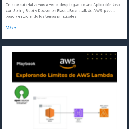
con
En este tutorial vamos a ver el despliegue de una Aplicación Java
Spring
con Spring Boot y Docker en Elastic Beanstalk de AWS, paso a
Boot
paso y estudiando los temas principales
y
Docker
Más »
en
Elastic
Beanstalk