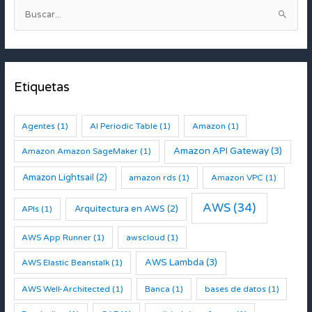
B
u
s
c
Etiquetas
a
r
:
Agentes
(1)
AI Periodic Table
(1)
Amazon
(1)
Amazon API Gateway
(3)
Amazon Amazon SageMaker
(1)
Amazon Lightsail
(2)
amazon rds
(1)
Amazon VPC
(1)
AWS
(34)
Arquitectura en AWS
(2)
APIs
(1)
AWS App Runner
(1)
awscloud
(1)
AWS Lambda
(3)
AWS Elastic Beanstalk
(1)
AWS Well-Architected
(1)
Banca
(1)
bases de datos
(1)