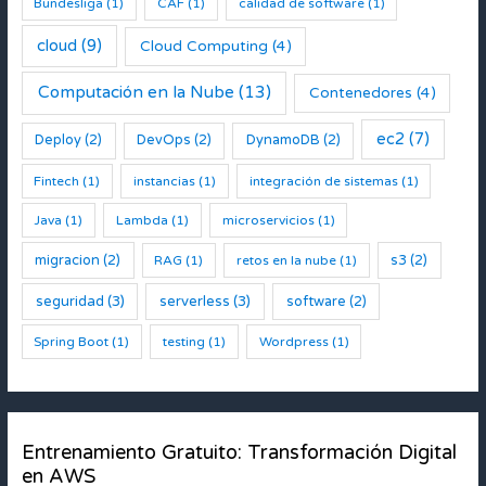
Bundesliga
(1)
CAF
(1)
calidad de software
(1)
cloud
(9)
Cloud Computing
(4)
Computación en la Nube
(13)
Contenedores
(4)
ec2
(7)
Deploy
(2)
DevOps
(2)
DynamoDB
(2)
Fintech
(1)
instancias
(1)
integración de sistemas
(1)
Java
(1)
Lambda
(1)
microservicios
(1)
migracion
(2)
s3
(2)
RAG
(1)
retos en la nube
(1)
seguridad
(3)
serverless
(3)
software
(2)
Spring Boot
(1)
testing
(1)
Wordpress
(1)
Entrenamiento Gratuito: Transformación Digital
en AWS