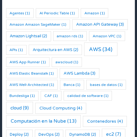
r
:
Agentes
(1)
AI Periodic Table
(1)
Amazon
(1)
Amazon API Gateway
(3)
Amazon Amazon SageMaker
(1)
Amazon Lightsail
(2)
amazon rds
(1)
Amazon VPC
(1)
AWS
(34)
Arquitectura en AWS
(2)
APIs
(1)
AWS App Runner
(1)
awscloud
(1)
AWS Lambda
(3)
AWS Elastic Beanstalk
(1)
AWS Well-Architected
(1)
Banca
(1)
bases de datos
(1)
Bundesliga
(1)
CAF
(1)
calidad de software
(1)
cloud
(9)
Cloud Computing
(4)
Computación en la Nube
(13)
Contenedores
(4)
ec2
(7)
Deploy
(2)
DevOps
(2)
DynamoDB
(2)