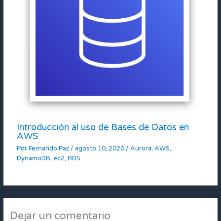
Introducción al uso de Bases de Datos en
AWS
Por
Fernando Paz
/
agosto 10, 2020
/
Aurora
,
AWS
,
DynamoDB
,
ec2
,
RDS
Dejar un comentario