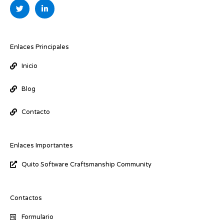
T
L
w
i
i
n
t
k
t
e
e
d
r
i
Enlaces Principales
n
-
Inicio
i
n
Blog
Contacto
Enlaces Importantes
Quito Software Craftsmanship Community
Contactos
Formulario