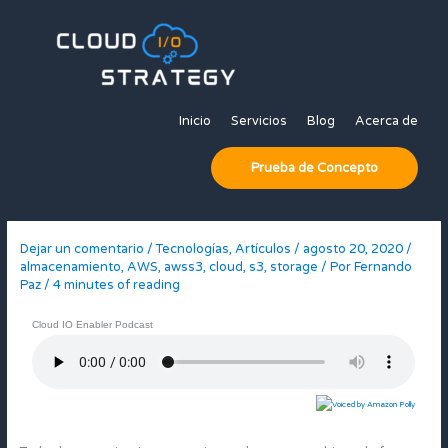
Ir
al
contenido
Inicio
Servicios
Blog
Acerca de
Prueba de Concepto
Dejar un comentario
/
Tecnologías
,
Artículos
/
agosto 20, 2020
/
almacenamiento
,
AWS
,
awss3
,
cloud
,
s3
,
storage
/ Por
Fernando
Paz
/
4 minutes of reading
Cloud IO Enabler Podcast