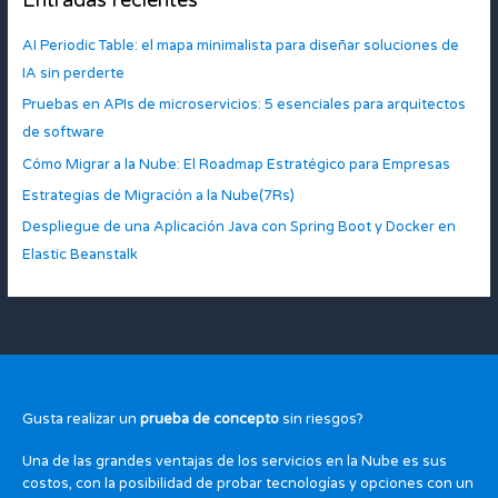
AI Periodic Table: el mapa minimalista para diseñar soluciones de
IA sin perderte
Pruebas en APIs de microservicios: 5 esenciales para arquitectos
de software
Cómo Migrar a la Nube: El Roadmap Estratégico para Empresas
Estrategias de Migración a la Nube(7Rs)
Despliegue de una Aplicación Java con Spring Boot y Docker en
Elastic Beanstalk
Gusta realizar un
prueba de concepto
sin riesgos?
Una de las grandes ventajas de los servicios en la Nube es sus
costos, con la posibilidad de probar tecnologías y opciones con un