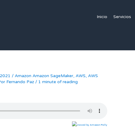
Inicio
Servicios
 2021
/
Amazon Amazon SageMaker
,
AWS
,
AWS
Por
Fernando Paz
/
1 minute of reading