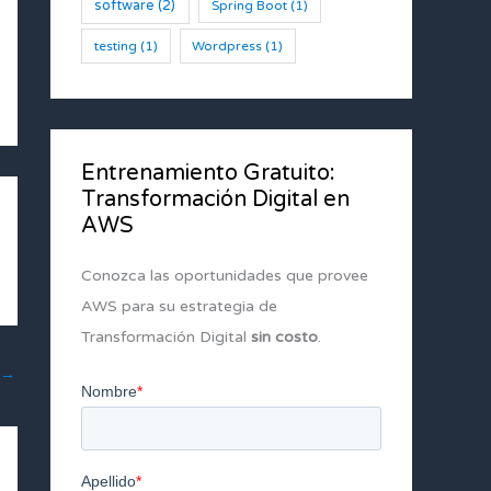
software
(2)
Spring Boot
(1)
testing
(1)
Wordpress
(1)
Entrenamiento Gratuito:
Transformación Digital en
AWS
Conozca las oportunidades que provee
AWS para su estrategia de
Transformación Digital
sin costo
.
→