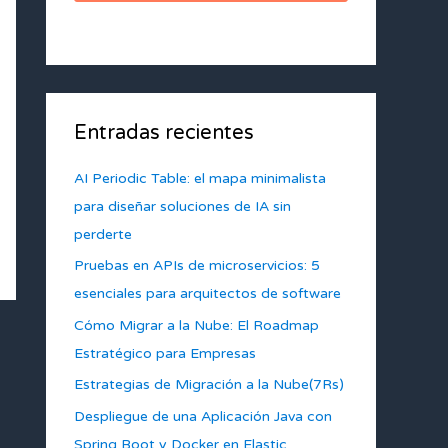
Entradas recientes
AI Periodic Table: el mapa minimalista
para diseñar soluciones de IA sin
perderte
Pruebas en APIs de microservicios: 5
esenciales para arquitectos de software
Cómo Migrar a la Nube: El Roadmap
Estratégico para Empresas
Estrategias de Migración a la Nube(7Rs)
Despliegue de una Aplicación Java con
Spring Boot y Docker en Elastic