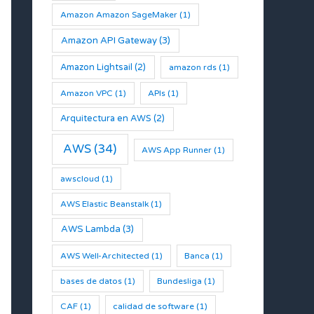
Amazon Amazon SageMaker
(1)
Amazon API Gateway
(3)
Amazon Lightsail
(2)
amazon rds
(1)
Amazon VPC
(1)
APIs
(1)
Arquitectura en AWS
(2)
AWS
(34)
AWS App Runner
(1)
awscloud
(1)
AWS Elastic Beanstalk
(1)
AWS Lambda
(3)
AWS Well-Architected
(1)
Banca
(1)
bases de datos
(1)
Bundesliga
(1)
CAF
(1)
calidad de software
(1)