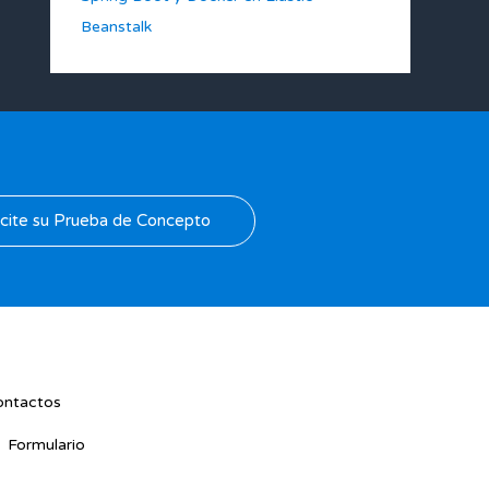
Beanstalk
icite su Prueba de Concepto
ontactos
Formulario