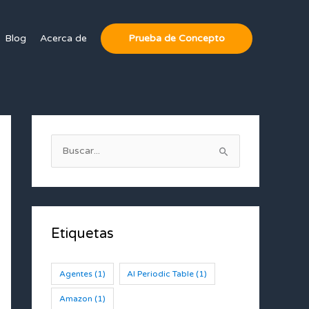
Blog
Acerca de
Prueba de Concepto
B
u
s
c
a
Etiquetas
r
:
Agentes
(1)
AI Periodic Table
(1)
Amazon
(1)