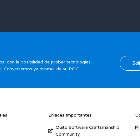
os, con la posibilidad de probar tecnologías
Sol
n
. Conversemos ya mismo de su POC.
ales
Enlaces Importantes
C
Quito Software Craftsmanship
Community