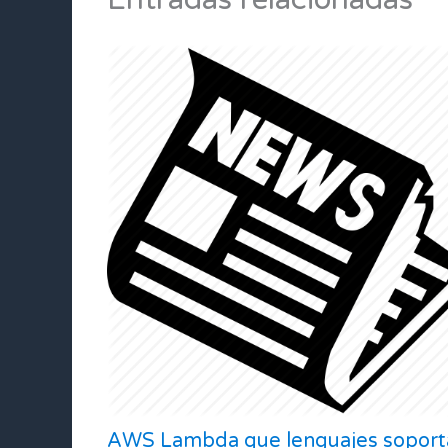
AWS Lambda que lenguajes soport