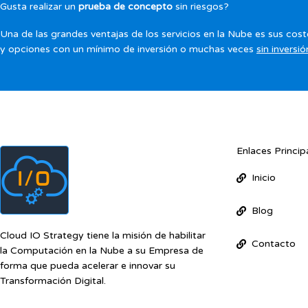
Gusta realizar un
prueba de concepto
sin riesgos?
Una de las grandes ventajas de los servicios en la Nube es sus cost
y opciones con un mínimo de inversión o muchas veces
sin inversió
Enlaces Princip
Inicio
Blog
Cloud IO Strategy tiene la misión de habilitar
Contacto
la Computación en la Nube a su Empresa de
forma que pueda acelerar e innovar su
Transformación Digital.