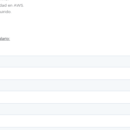
lidad en AWS.
irido.
lario: