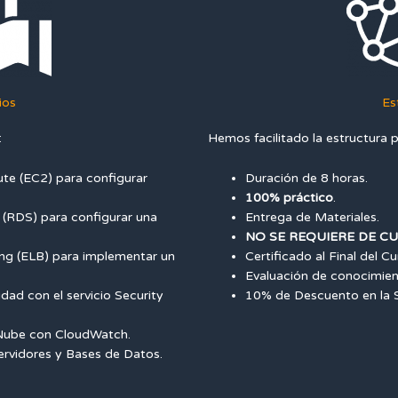
ios
Es
:
Hemos facilitado la estructura p
ute (EC2) para configurar
Duración de 8 horas.
100% práctico
.
e (RDS) para configurar una
Entrega de Materiales.
NO SE REQUIERE DE C
cing (ELB) para implementar un
Certificado al Final del Cu
Evaluación de conocimien
ad con el servicio Security
10% de Descuento en la S
 Nube con CloudWatch.
servidores y Bases de Datos.