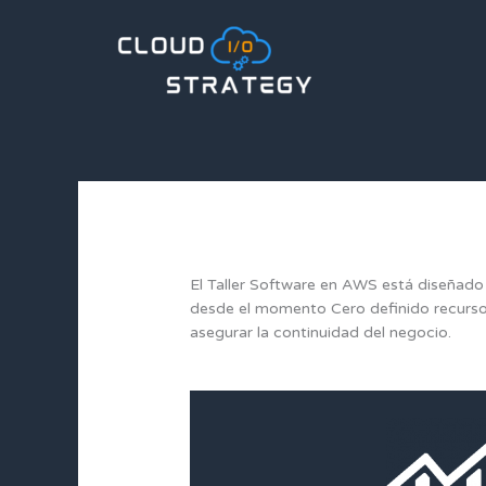
Ir
al
contenido
El Taller Software en AWS está diseñado
desde el momento Cero definido recursos
asegurar la continuidad del negocio.